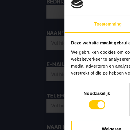
BEDRIJFSNAAM
Toestemming
NAAM
*
Deze website maakt gebruik
We gebruiken cookies om cont
websiteverkeer te analyseren
E-MAILADRES
*
media, adverteren en analys
verstrekt of die ze hebben v
Toestemmingsselectie
Noodzakelijk
TELEFOON
WAAR KUNNEN WE JE MEE HELP
Weigeren