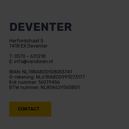
D
E
V
E
N
T
E
R
H
e
r
f
o
r
d
s
t
r
a
a
t
5
7
4
1
8
E
X
D
e
v
e
n
t
e
r
T
:
0
5
7
0
–
6
3
1
2
1
8
E
:
i
n
f
o
@
v
a
n
d
o
r
e
n
.
n
l
I
B
A
N
:
N
L
7
8
R
A
B
O
0
1
0
8
0
5
3
7
4
1
G
-
r
e
k
e
n
i
n
g
:
N
L
6
1
R
A
B
O
0
9
9
1
0
7
3
1
7
7
K
v
k
n
u
m
m
e
r
:
1
6
0
7
9
4
5
6
B
T
W
n
u
m
m
e
r
:
N
L
8
0
4
6
2
9
3
6
5
B
0
1
CONTACT