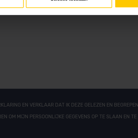
RKLARING EN VERKLAAR DAT IK DEZE GELEZEN EN BEGREPEN
EN OM MIJN PERSOONLIJKE GEGEVENS OP TE SLAAN EN TE