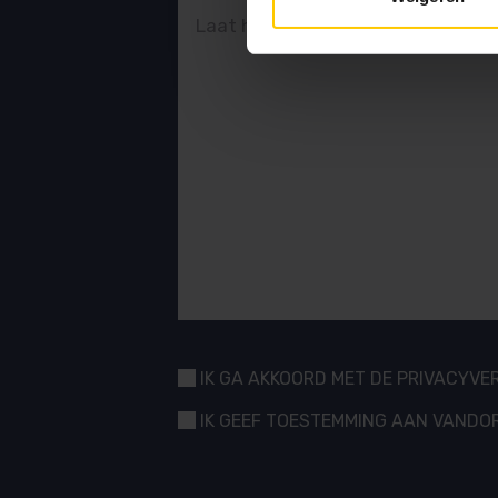
GEEN
IK GA AKKOORD MET DE PRIVACYVE
TITEL
*
GEEN
IK GEEF TOESTEMMING AAN VANDOR
TITEL
*