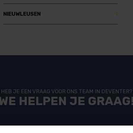
NIEUWLEUSEN
H
E
B
J
E
E
E
N
V
R
A
A
G
V
O
O
R
O
N
S
T
E
A
M
I
N
D
E
V
E
N
T
E
R
?
W
E
H
E
L
P
E
N
J
E
G
R
A
A
G